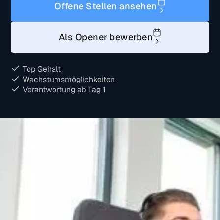
Offene Stellen ansehen
Als Opener bewerben
Top Gehalt
Wachstumsmöglichkeiten
Verantwortung ab Tag 1
Was macht Michelscom?
Wir helfen Unternehmen aus dem Mittelstand bei der
Mitarbeitersuche, indem wir ihre Stellen mit
qualifizierten Mitarbeitern besetzen. Über 800+
Unternehmen vertrauen auf unser System aus Social-
Media-Kampagnen, telefonischer Vorqualifizierung und
einer Einstellungsgarantie, die es so nur hier gibt.